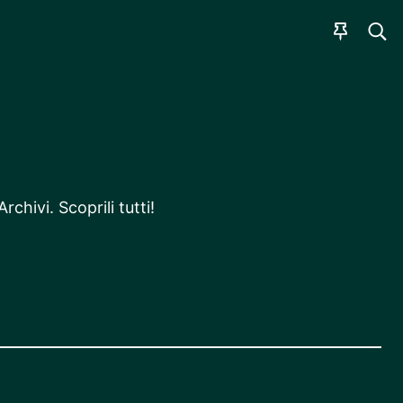
CER
AGEN
rchivi. Scoprili tutti!