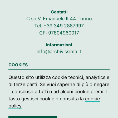
Contatti
C.so V. Emanuele II 44 Torino
Tel. +39 349 2887997
CF: 97804960017
Informazioni
info@archivissima.it
Seguici su
COOKIES
Seguici su Facebook
Seguici su Instag
Seguici su In
Questo sito utilizza cookie tecnici, analytics e
di terze parti. Se vuoi saperne di più o negare
© 2021 archivissima
il consenso a tutti o ad alcuni cookie premi il
Press
tasto gestisci cookie o consulta la
cookie
policy
Contatti
Edizione passate