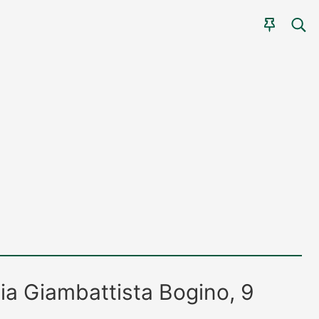
CER
AGEN
ia Giambattista Bogino, 9