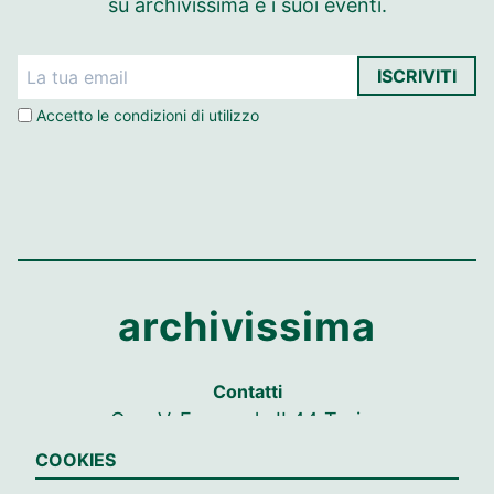
su archivissima e i suoi eventi.
ISCRIVITI
Accetto le
condizioni di utilizzo
archivissima
Contatti
C.so V. Emanuele II 44 Torino
Tel. +39 349 2887997
COOKIES
CF: 97804960017