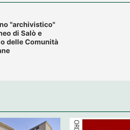
no "archivistico"
neo di Salò e
vio delle Comunità
ane