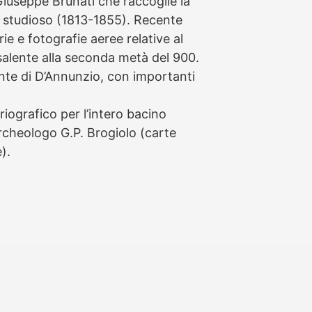
Giuseppe Brunati che raccoglie la
lo studioso (1813-1855). Recente
e e fotografie aeree relative al
salente alla seconda metà del 900.
nte di D’Annunzio, con importanti
riografico per l’intero bacino
cheologo G.P. Brogiolo (carte
).