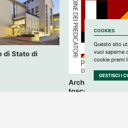
COOKIES
Questo sito uti
vuoi saperne d
 di Stato di
cookie premi i
GESTISCI I 
Archivi fiorentini 
toscani della Pro
Romana di S. Cat
Siena (Ordine dei 
Predicatori)