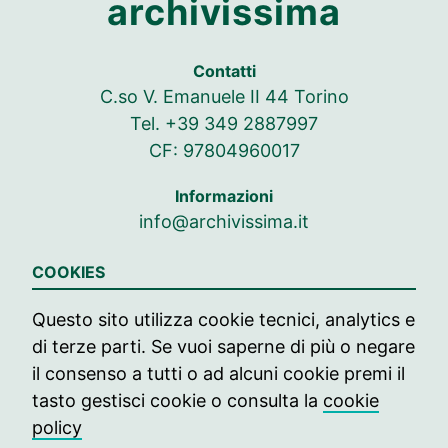
archivissima
Contatti
C.so V. Emanuele II 44 Torino
Tel. +39 349 2887997
CF: 97804960017
Informazioni
info@archivissima.it
Seguici su
COOKIES
Seguici su Facebook
Seguici su Instag
Seguici su In
Questo sito utilizza cookie tecnici, analytics e
di terze parti. Se vuoi saperne di più o negare
© 2021 archivissima
il consenso a tutti o ad alcuni cookie premi il
Press
tasto gestisci cookie o consulta la
cookie
policy
Contatti