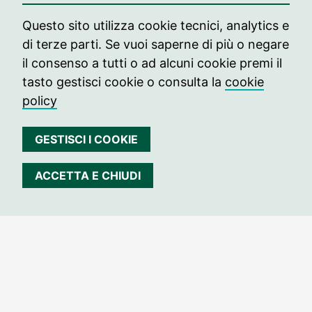
C.so V. Emanuele II 44 Torino
Questo sito utilizza cookie tecnici, analytics e
Tel. +39 349 2887997
di terze parti. Se vuoi saperne di più o negare
CF: 97804960017
il consenso a tutti o ad alcuni cookie premi il
tasto gestisci cookie o consulta la
cookie
Informazioni
policy
info@archivissima.it
Seguici su
GESTISCI I COOKIE
Seguici su Facebook
Seguici su Instag
Seguici su In
ACCETTA E CHIUDI
© 2021 archivissima
Press
Contatti
Edizione passate
Privacy