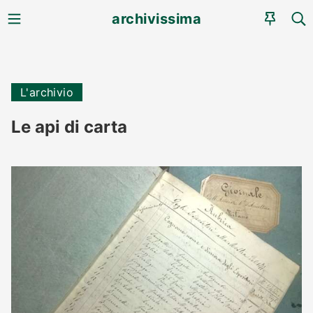
MENU
CE
archivissima
AGEN
L'archivio
Le api di carta