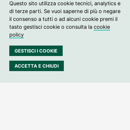
Tel. +39 349 2887997
Questo sito utilizza cookie tecnici, analytics e
CF: 97804960017
di terze parti. Se vuoi saperne di più o negare
il consenso a tutti o ad alcuni cookie premi il
Informazioni
tasto gestisci cookie o consulta la
cookie
info@archivissima.it
policy
Seguici su
Seguici su Facebook
Seguici su Instag
Seguici su In
GESTISCI I COOKIE
ACCETTA E CHIUDI
© 2021 archivissima
Press
Contatti
Edizione passate
Privacy
Cookie