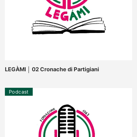
LEGÀMI │ 02 Cronache di Partigiani
Podcast