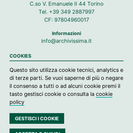
C.so V. Emanuele II 44 Torino
Tel. +39 349 2887997
CF: 97804960017
Informazioni
info@archivissima.it
Seguici su
COOKIES
Seguici su Facebook
Seguici su Instag
Seguici su In
Questo sito utilizza cookie tecnici, analytics e
di terze parti. Se vuoi saperne di più o negare
© 2021 archivissima
il consenso a tutti o ad alcuni cookie premi il
Press
tasto gestisci cookie o consulta la
cookie
policy
Contatti
Edizione passate
GESTISCI I COOKIE
Privacy