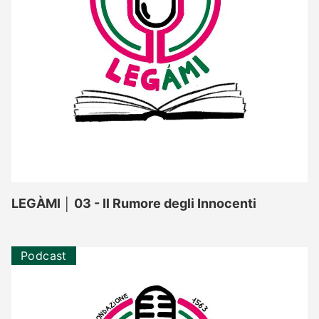
LEGÀMI │ 03 - Il Rumore degli Innocenti
Podcast