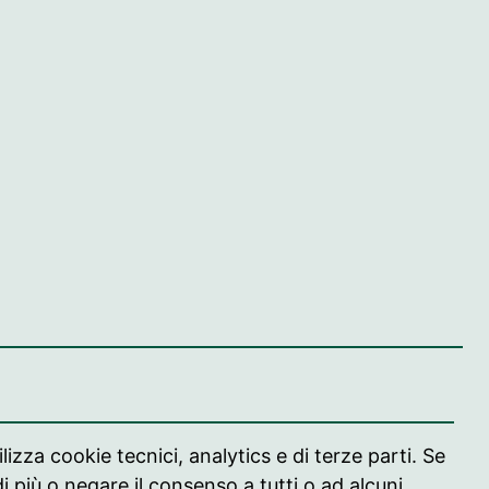
Seguici su
Seguici su Facebook
Seguici su Instagram
Seguici su Instagr
lizza cookie tecnici, analytics e di terze parti. Se
i più o negare il consenso a tutti o ad alcuni