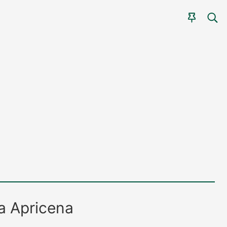
CER
AGEN
a
Apricena