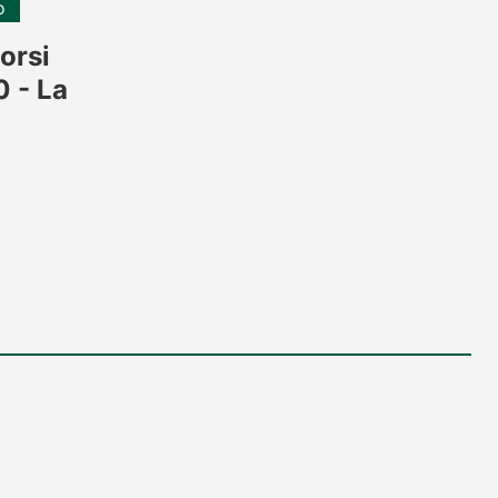
o
orsi
0 - La