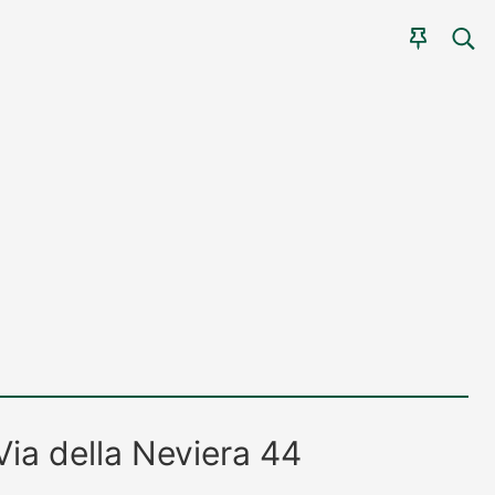
CER
AGEN
Via della Neviera 44