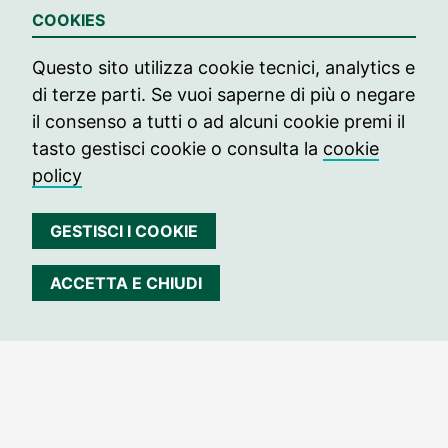
COOKIES
archivissima
Questo sito utilizza cookie tecnici, analytics e
di terze parti. Se vuoi saperne di più o negare
il consenso a tutti o ad alcuni cookie premi il
Contatti
tasto gestisci cookie o consulta la
cookie
C.so V. Emanuele II 44 Torino
policy
Tel. +39 349 2887997
CF: 97804960017
GESTISCI I COOKIE
Informazioni
info@archivissima.it
ACCETTA E CHIUDI
Seguici su
Seguici su Facebook
Seguici su Instag
Seguici su In
© 2021 archivissima