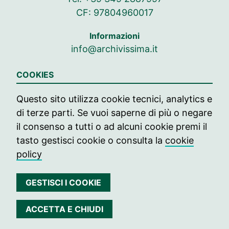
CF: 97804960017
Informazioni
info@archivissima.it
Seguici su
COOKIES
Seguici su Facebook
Seguici su Instag
Seguici su In
Questo sito utilizza cookie tecnici, analytics e
di terze parti. Se vuoi saperne di più o negare
© 2021 archivissima
il consenso a tutti o ad alcuni cookie premi il
Press
tasto gestisci cookie o consulta la
cookie
policy
Contatti
Edizione passate
GESTISCI I COOKIE
Privacy
ACCETTA E CHIUDI
Cookie