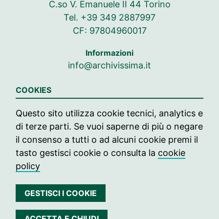
C.so V. Emanuele II 44 Torino
Tel. +39 349 2887997
CF: 97804960017
Informazioni
info@archivissima.it
Seguici su
COOKIES
Seguici su Facebook
Seguici su Instag
Seguici su In
Questo sito utilizza cookie tecnici, analytics e
di terze parti. Se vuoi saperne di più o negare
© 2021 archivissima
il consenso a tutti o ad alcuni cookie premi il
Press
tasto gestisci cookie o consulta la
cookie
policy
Contatti
Edizione passate
GESTISCI I COOKIE
Privacy
ACCETTA E CHIUDI