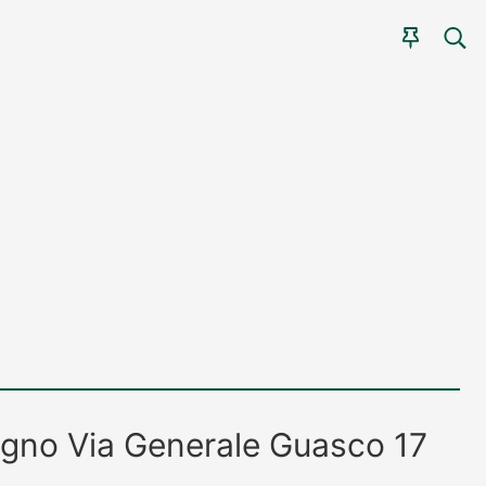
CER
AGEN
agno
Via Generale Guasco 17