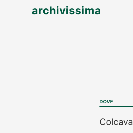
archivissima
DOVE
Colcav