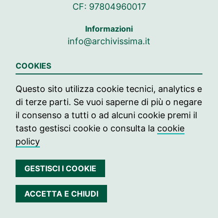
CF: 97804960017
Informazioni
info@archivissima.it
Seguici su
COOKIES
Seguici su Facebook
Seguici su Instag
Seguici su In
Questo sito utilizza cookie tecnici, analytics e
di terze parti. Se vuoi saperne di più o negare
© 2021 archivissima
il consenso a tutti o ad alcuni cookie premi il
Press
tasto gestisci cookie o consulta la
cookie
policy
Contatti
Edizione passate
GESTISCI I COOKIE
Privacy
ACCETTA E CHIUDI
Cookie