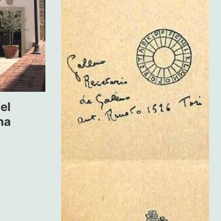
el
na