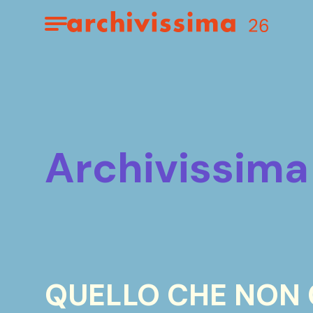
Home page
Apri il menu
archivissima
QUELLO CHE NON C