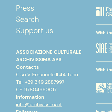
Press
Search
Support us
With th
ASSOCIAZIONE CULTURALE
ARCHIVISSIMA APS
Contacts
With th
C.so V. Emanuele II 44 Turin
Tel. +39 349 2887997
CF: 97804960017
Information
info@archivissima.it
In colla