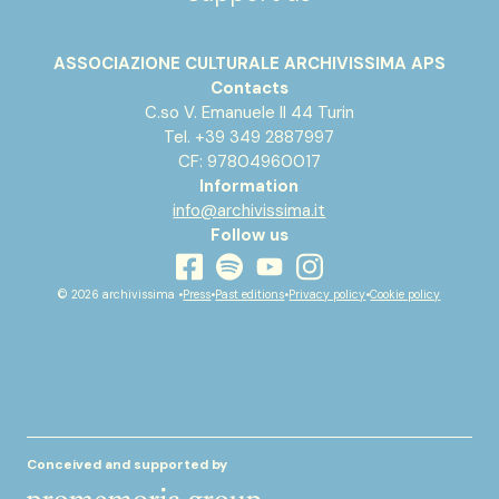
ASSOCIAZIONE CULTURALE ARCHIVISSIMA APS
Contacts
C.so V. Emanuele II 44 Turin
Tel. +39 349 2887997
CF: 97804960017
Information
info@archivissima.it
Follow us
youtube
facebook
instagram
spotify
© 2026 archivissima •
Press
•
Past editions
•
Privacy policy
•
Cookie policy
Conceived and supported by