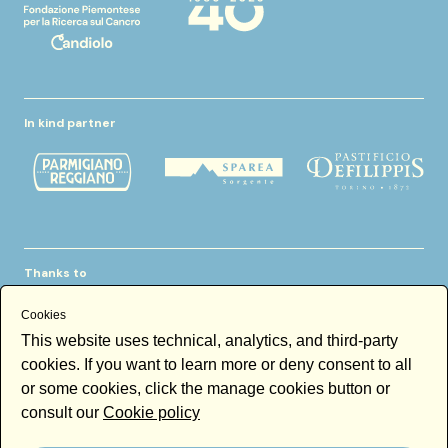
In kind partner
Thanks to
Cookies
This website uses technical, analytics, and third-party
cookies. If you want to learn more or deny consent to all
or some cookies, click the manage cookies button or
consult our
Cookie policy
Newsletter