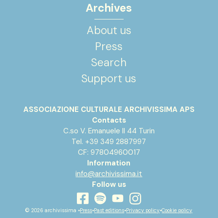
Archives
About us
Press
Search
Support us
ASSOCIAZIONE CULTURALE ARCHIVISSIMA APS
Contacts
C.so V. Emanuele II 44 Turin
Tel. +39 349 2887997
CF: 97804960017
Information
info@archivissima.it
Follow us
youtube
facebook
instagram
spotify
© 2026 archivissima •
Press
•
Past editions
•
Privacy policy
•
Cookie policy