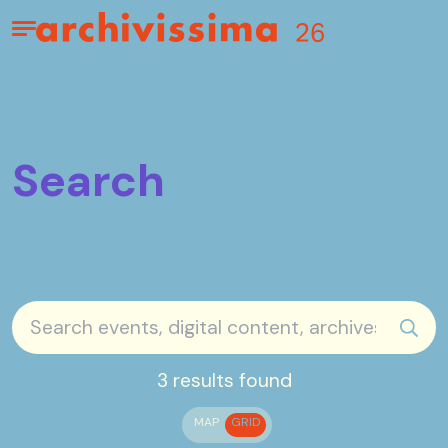
Home page
Apri il menu
Search
sear
3 results found
MAP
GRID