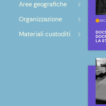
Aree geografiche
Organizzazione
ARC
DOCS
Materiali custoditi
DOC
LA S
L'IM