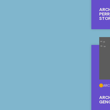
ARC
ARCH
PERR
STOR
SAS