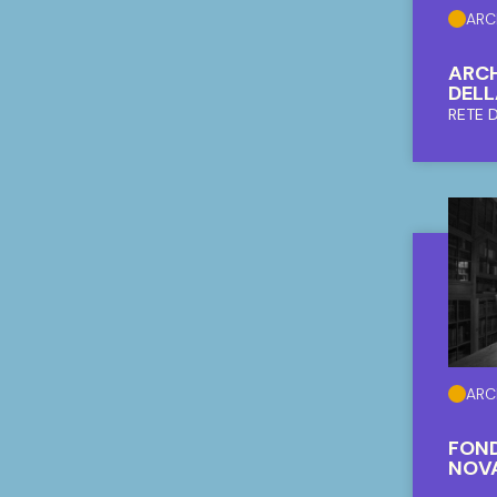
ARC
ARCH
DELL
RETE D
ARC
FON
NOV