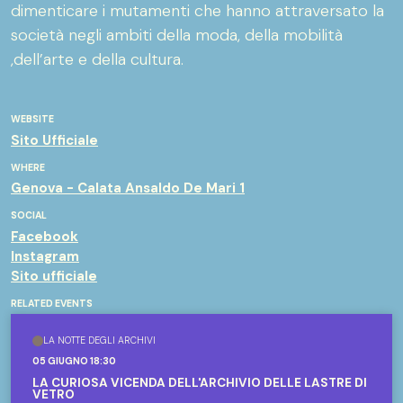
dimenticare i mutamenti che hanno attraversato la
società negli ambiti della moda, della mobilità
,dell’arte e della cultura.
WEBSITE
Sito Ufficiale
WHERE
Genova - Calata Ansaldo De Mari 1
SOCIAL
Facebook
Instagram
Sito ufficiale
RELATED EVENTS
LA NOTTE DEGLI ARCHIVI
05 GIUGNO 18:30
LA CURIOSA VICENDA DELL'ARCHIVIO DELLE LASTRE DI
VETRO