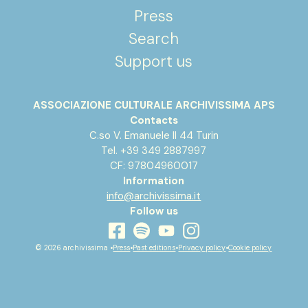
Press
Search
Support us
ASSOCIAZIONE CULTURALE ARCHIVISSIMA APS
Contacts
C.so V. Emanuele II 44 Turin
Tel. +39 349 2887997
CF: 97804960017
Information
info@archivissima.it
Follow us
youtube
facebook
instagram
spotify
© 2026 archivissima •
Press
•
Past editions
•
Privacy policy
•
Cookie policy