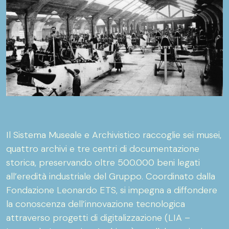
Il Sistema Museale e Archivistico raccoglie sei musei,
quattro archivi e tre centri di documentazione
storica, preservando oltre 500.000 beni legati
all’eredità industriale del Gruppo. Coordinato dalla
Fondazione Leonardo ETS, si impegna a diffondere
la conoscenza dell’innovazione tecnologica
attraverso progetti di digitalizzazione (LIA –