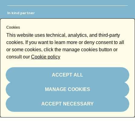
In kind partner
Cookies
This website uses technical, analytics, and third-party
cookies. If you want to learn more or deny consent to all
or some cookies, click the manage cookies button or
consult our
Cookie policy
Thanks to
ACCEPT ALL
MANAGE COOKIES
Newsletter
ACCEPT NECESSARY
Email
By subscribing to the newsletter you accept our
Newsletter policy
Subscribe