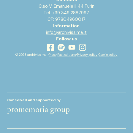
C.so V. Emanuele II 44 Turin
Tel. +39 349 2887997
CF: 97804960017
Information
info@archivissima.it
Follow us
youtube
facebook
instagram
spotify
© 2026 archivissima •
Press
•
Past editions
•
Privacy policy
•
Cookie policy
Conceived and supported by