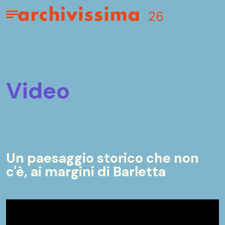
Home page
Apri il menu
video
Un paesaggio storico che non
c'è, ai margini di Barletta