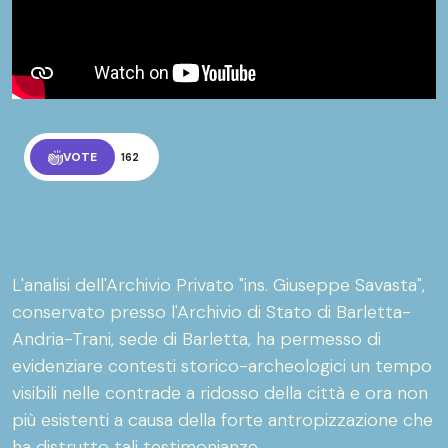
VOTE
162
L'analisi dell'Archivio Privato "ins. Giuseppe Savasta",
conservato presso l'Archivio di Stato di Barletta-
Andria-Trani, sede di Barletta, ha permesso di
evidenziare contesti storico-archeologici un tempo
visibili nelle contrade a ridosso della città e ora non
più esistenti a causa della forte antropizzazione che
ha distrutto tali testimonianze.