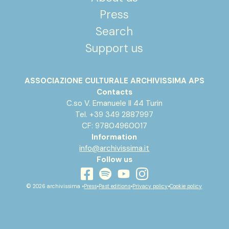
Press
Search
Support us
ASSOCIAZIONE CULTURALE ARCHIVISSIMA APS
Contacts
C.so V. Emanuele II 44 Turin
Tel. +39 349 2887997
CF: 97804960017
Information
info@archivissima.it
Follow us
youtube
facebook
instagram
spotify
© 2026 archivissima •
Press
•
Past editions
•
Privacy policy
•
Cookie policy