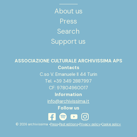
About us
Press
Search
Support us
ASSOCIAZIONE CULTURALE ARCHIVISSIMA APS
Contacts
C.so V. Emanuele II 44 Turin
Tel. +39 349 2887997
CF: 97804960017
Information
info@archivissima.it
Follow us
youtube
facebook
instagram
spotify
© 2026 archivissima •
Press
•
Past editions
•
Privacy policy
•
Cookie policy