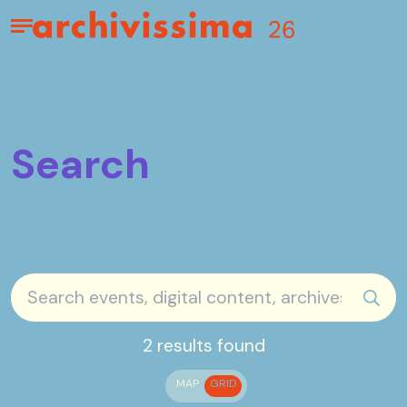
Home page
Apri il menu
Search
sear
2 results found
MAP
GRID