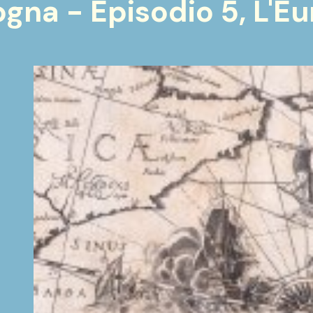
ogna - Episodio 5, L'E
hivistico “Opera pia dei Poveri vergognosi”