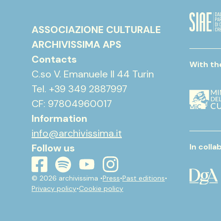
ASSOCIAZIONE CULTURALE
ARCHIVISSIMA APS
Contacts
With th
C.so V. Emanuele II 44 Turin
Tel. +39 349 2887997
CF: 97804960017
Information
info@archivissima.it
Follow us
In colla
youtube
instagram
spotify
facebook
© 2026 archivissima •
Press
•
Past editions
•
Privacy policy
•
Cookie policy