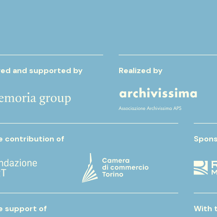
ed and supported by
Realized by
e contribution of
Spons
e support of
With 