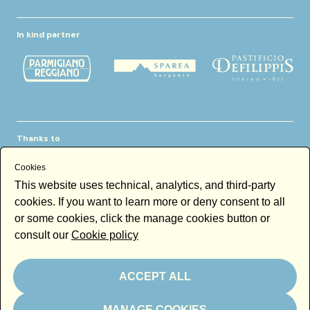
In kind partner
Thanks to
Cookies
This website uses technical, analytics, and third-party
cookies. If you want to learn more or deny consent to all
or some cookies, click the manage cookies button or
consult our
Cookie policy
Newsletter
Email
ACCEPT ALL
By subscribing to the newsletter you accept our
Newsletter policy
Subscribe
MANAGE COOKIES