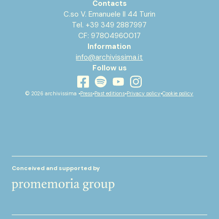
Contacts
C.so V. Emanuele II 44 Turin
Tel. +39 349 2887997
CF: 97804960017
Information
info@archivissima.it
Follow us
youtube
facebook
instagram
spotify
© 2026 archivissima •
Press
•
Past editions
•
Privacy policy
•
Cookie policy
Conceived and supported by