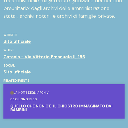
tra archivi delle magistrature giudiziarie del periodo
preunitario; dagli archivi delle amministrazione
statali, archivi notarili e archivi di famiglie private.
WEBSITE
Sito ufficiale
WHERE
Catania - Via Vittorio Emanuele II, 156
SOCIAL
Sito ufficiale
RELATED EVENTS
LA NOTTE DEGLI ARCHIVI
05 GIUGNO 18:30
QUELLO CHE NON C'È. IL CHIOSTRO IMMAGINATO DAI
BAMBINI