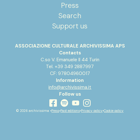
Press
Search
Support us
ASSOCIAZIONE CULTURALE ARCHIVISSIMA APS
Contacts
C.so V. Emanuele II 44 Turin
Tel. +39 349 2887997
CF: 97804960017
Information
info@archivissima.it
Follow us
youtube
facebook
instagram
spotify
© 2026 archivissima •
Press
•
Past editions
•
Privacy policy
•
Cookie policy