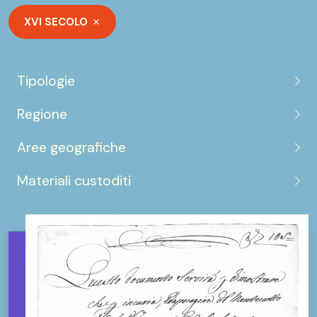
XVI SECOLO
Tipologie
Regione
Aree geografiche
Materiali custoditi