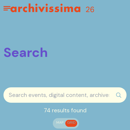
Home page
Apri il menu
Search
sear
74 results found
MAP
GRID