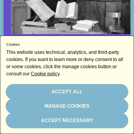
ARCHIVIO
Cookies
ARCHIVIO STORICO DIOCESANO DI MODENA
This website uses technical, analytics, and third-party
NONANTOLA
ARCHIVI DI MODENA IN RETE
cookies. If you want to learn more or deny consent to all
or some cookies, click the manage cookies button or
consult our
Cookie policy
ACCEPT ALL
MANAGE COOKIES
ACCEPT NECESSARY