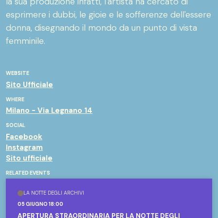
la sua produzione infatti, l'artista ha cercato di
esprimere i dubbi, le gioie e le sofferenze dell'essere
donna, disegnando il mondo da un punto di vista
femminile.
WEBSITE
Sito Ufficiale
WHERE
Milano - Via Legnano 14
SOCIAL
Facebook
Instagram
Sito ufficiale
RELATED EVENTS
LA NOTTE DEGLI ARCHIVI
05 GIUGNO 18:00
APERTURA STRAORDINARIA PER LA NOTTE DEGLI