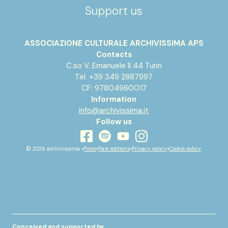
Support us
ASSOCIAZIONE CULTURALE ARCHIVISSIMA APS
Contacts
C.so V. Emanuele II 44 Turin
Tel. +39 349 2887997
CF: 97804960017
Information
info@archivissima.it
Follow us
youtube
facebook
instagram
spotify
© 2026 archivissima •
Press
•
Past editions
•
Privacy policy
•
Cookie policy
Conceived and supported by