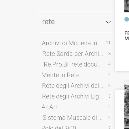
rete
F
M
Archivi di Modena in rete
11
Rete Sarda per Archivissima
8
Re.Pro.Bi. rete documentaria p
4
Mente in Rete
3
Rete degli Archivi dei Movimenti 
3
Rete degli Archivi Liguri
3
AitArt
2
Sistema Museale di Ateneo Univ
2
Polo del '900
2