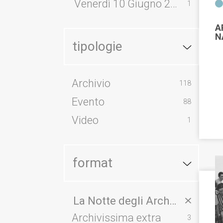
Venerdì 10 Giugno 2022
1
A
N
tipologie
Archivio
118
Evento
88
Video
1
format
La Notte degli Archivi
Archivissima extra
3