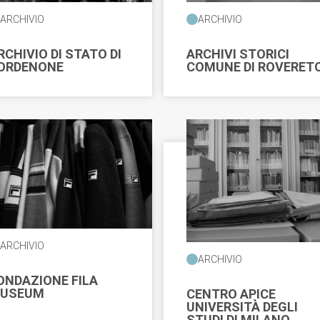
ARCHIVIO
ARCHIVIO
RCHIVIO DI STATO DI
ARCHIVI STORICI
ORDENONE
COMUNE DI ROVERET
nticare
e Livorno - rete Archivi storici
Sistema Documentario del Territorio Livornese - Rete Archivi Storici
ARCHIVIO
ARCHIVIO
ONDAZIONE FILA
USEUM
CENTRO APICE
UNIVERSITÀ DEGLI
STUDI DI MILANO