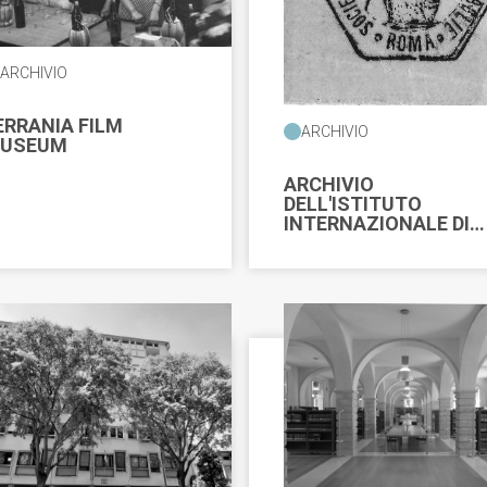
ARCHIVIO
ERRANIA FILM
ARCHIVIO
USEUM
ARCHIVIO
DELL'ISTITUTO
INTERNAZIONALE DI
rovincia di Massa-Carrara
STUDI "GIUSEPPE
GARIBALDI"
e della Cultura dei Diritti
ersità di Torino