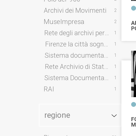
Archivi dei Movimenti
2
MuseImpresa
2
A
P
Rete degli archivi per non dime
1
Firenze la città sognata
1
Sistema documentario territorial
1
Rete Archivio di Stato di Lecce
1
1
RAI
1
regione
F
M