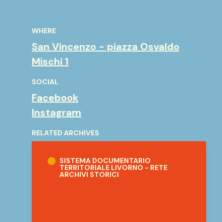
WHERE
San Vincenzo - piazza Osvaldo
Mischi 1
SOCIAL
Facebook
Instagram
RELATED ARCHIVES
Sistema documentario territoriale Livorno -
SISTEMA DOCUMENTARIO
TERRITORIALE LIVORNO - RETE
ARCHIVI STORICI