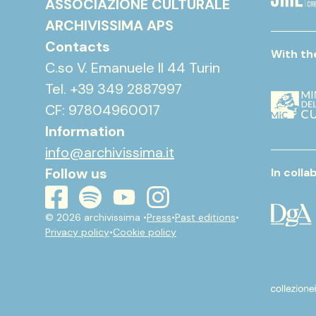
ASSOCIAZIONE CULTURALE
ARCHIVISSIMA APS
Contacts
With th
C.so V. Emanuele II 44 Turin
Tel. +39 349 2887997
CF: 97804960017
Information
info@archivissima.it
Follow us
In colla
youtube
instagram
spotify
facebook
© 2026 archivissima •
Press
•
Past editions
•
Privacy policy
•
Cookie policy