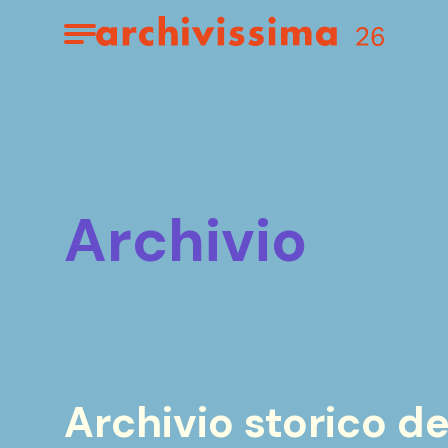
Home page
Apri il menu
archivio
Archivio storico d