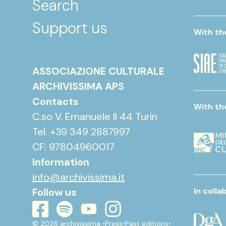
Search
Support us
With th
ASSOCIAZIONE CULTURALE
ARCHIVISSIMA APS
Contacts
With th
C.so V. Emanuele II 44 Turin
Tel. +39 349 2887997
CF: 97804960017
Information
info@archivissima.it
Follow us
In colla
youtube
instagram
spotify
facebook
© 2026 archivissima •
Press
•
Past editions
•