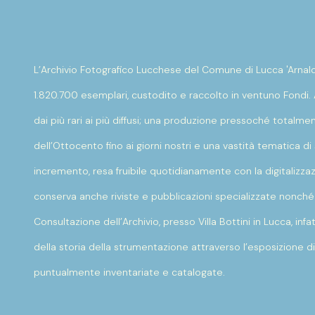
L’Archivio Fotografico Lucchese del Comune di Lucca 'Arnald
1.820.700 esemplari, custodito e raccolto in ventuno Fondi.
dai più rari ai più diffusi; una produzione pressoché totalm
dell’Ottocento fino ai giorni nostri e una vastità tematica d
incremento, resa fruibile quotidianamente con la digitalizzaz
conserva anche riviste e pubblicazioni specializzate nonché
Consultazione dell’Archivio, presso Villa Bottini in Lucca, inf
della storia della strumentazione attraverso l’esposizione d
puntualmente inventariate e catalogate.