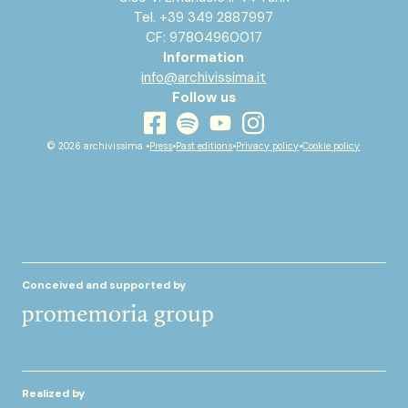
Tel. +39 349 2887997
CF: 97804960017
Information
info@archivissima.it
Follow us
youtube
facebook
instagram
spotify
© 2026 archivissima •
Press
•
Past editions
•
Privacy policy
•
Cookie policy
Conceived and supported by
Realized by