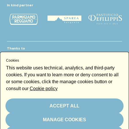
In kind partner
Thanks to
Cookies
This website uses technical, analytics, and third-party
cookies. If you want to learn more or deny consent to all
or some cookies, click the manage cookies button or
consult our
Cookie policy
Newsletter
Email
ACCEPT ALL
By subscribing to the newsletter you accept our
Newsletter policy
Subscribe
MANAGE COOKIES