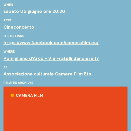
WHEN
sabato 05 giugno
ore 20:30
TYPE
Cineconcerto
OTHER LINKS
https://www.facebook.com/camerafilm.eu/
WHERE
Pomigliano d'Arco - Via Fratelli Bandiera 17
AT
Associazione culturale Camera Film Ets
RELATED ARCHIVES
Camera Film
CAMERA FILM