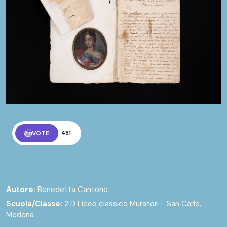
VOTE
481
Autore:
Benedetta Cantone
Scuola/Classe:
2 D Liceo classico Muratori - San Carlo,
Modena