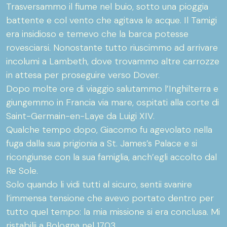
Trasversammo il fiume nel buio, sotto una pioggia
battente e col vento che agitava le acque. Il Tamigi
era insidioso e temevo che la barca potesse
rovesciarsi. Nonostante tutto riuscimmo ad arrivare
incolumi a Lambeth, dove trovammo altre carrozze
in attesa per proseguire verso Dover.
Dopo molte ore di viaggio salutammo l’Inghilterra e
giungemmo in Francia via mare, ospitati alla corte di
Saint-Germain-en-Laye da Luigi XIV.
Qualche tempo dopo, Giacomo fu agevolato nella
fuga dalla sua prigionia a St. James’s Palace e si
ricongiunse con la sua famiglia, anch’egli accolto dal
Re Sole.
Solo quando li vidi tutti al sicuro, sentii svanire
l’immensa tensione che avevo portato dentro per
tutto quel tempo: la mia missione si era conclusa. Mi
ristabilii a Bologna nel 1703.