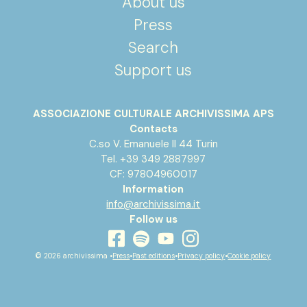
About us
Press
Search
Support us
ASSOCIAZIONE CULTURALE ARCHIVISSIMA APS
Contacts
C.so V. Emanuele II 44 Turin
Tel. +39 349 2887997
CF: 97804960017
Information
info@archivissima.it
Follow us
youtube
facebook
instagram
spotify
© 2026 archivissima •
Press
•
Past editions
•
Privacy policy
•
Cookie policy