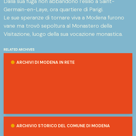
Dalla sua fuga non abbandonò l’esilio a Saint-
Germain-en-Laye, ora quartiere di Parigi.
Le sue speranze di tornare viva a Modena furono
vane ma trovò sepoltura al Monastero della
Visitazione, luogo della sua vocazione monastica.
RELATED ARCHIVES
Archivi di Modena in Rete
ARCHIVI DI MODENA IN RETE
Archivio Storico del Comune di Modena
ARCHIVIO STORICO DEL COMUNE DI MODENA