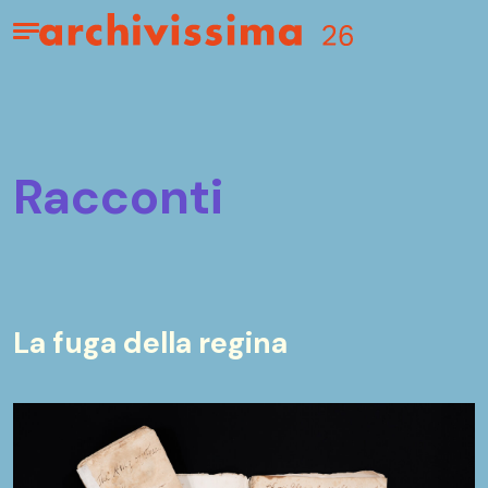
Home page
Apri il menu
racconti
La fuga della regina