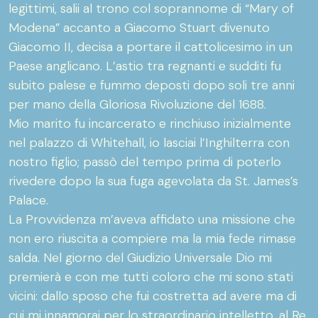
legittimi, salii al trono col soprannome di “Mary of
Modena” accanto a Giacomo Stuart divenuto
Giacomo II, decisa a portare il cattolicesimo in un
Paese anglicano. L’astio tra regnanti e sudditi fu
subito palese e fummo deposti dopo soli tre anni
per mano della Gloriosa Rivoluzione del 1688.
Mio marito fu incarcerato e rinchiuso inizialmente
nel palazzo di Whitehall, io lasciai l’Inghilterra con
nostro figlio; passò del tempo prima di poterlo
rivedere dopo la sua fuga agevolata da St. James’s
Palace.
La Provvidenza m’aveva affidato una missione che
non ero riuscita a compiere ma la mia fede rimase
salda. Nel giorno del Giudizio Universale Dio mi
premierà e con me tutti coloro che mi sono stati
vicini: dallo sposo che fui costretta ad avere ma di
cui mi innamorai per lo straordinario intelletto, al Re