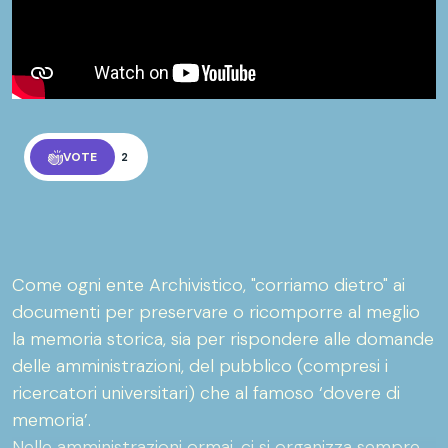
VOTE
2
Come ogni ente Archivistico, "corriamo dietro" ai
documenti per preservare o ricomporre al meglio
la memoria storica, sia per rispondere alle domande
delle amministrazioni, del pubblico (compresi i
ricercatori universitari) che al famoso ‘dovere di
memoria’.
Nelle amministrazioni ormai, ci si organizza sempre