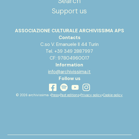
Search
Support us
Testo descrittivo di Catherine Previti Allaire
CREDITS
ASSOCIAZIONE CULTURALE ARCHIVISSIMA APS
Historical Archives of the European Union
Contacts
C.so V. Emanuele II 44 Turin
Tel. +39 349 2887997
CF: 97804960017
Information
info@archivissima.it
Follow us
youtube
facebook
instagram
spotify
© 2026 archivissima •
Press
•
Past editions
•
Privacy policy
•
Cookie policy