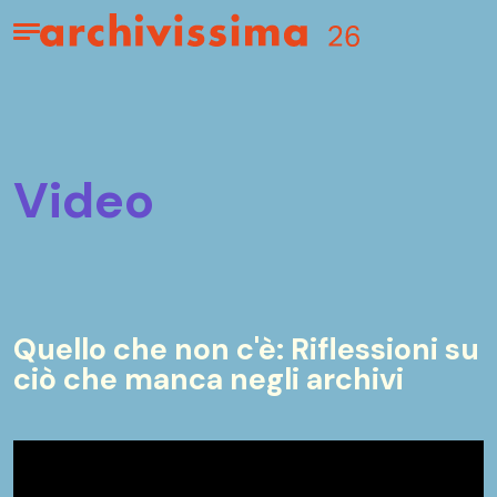
Home page
Apri il menu
video
Quello che non c'è: Riflessioni su
ciò che manca negli archivi