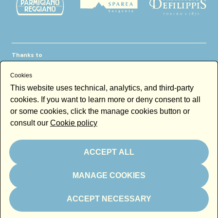
Thanks to
Cookies
This website uses technical, analytics, and third-party
cookies. If you want to learn more or deny consent to all
or some cookies, click the manage cookies button or
consult our
Cookie policy
Newsletter
Email
ACCEPT ALL
By subscribing to the newsletter you accept our
Newsletter policy
MANAGE COOKIES
Subscribe
ACCEPT NECESSARY