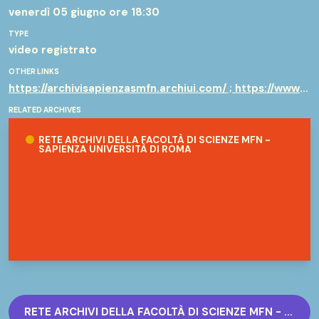
venerdì 05 giugno
ore 18:30
TYPE
video registrato
OTHER LINKS
https://archivisapienzasmfn.archiui.com/ ; https://www.uniroma1.it/it/pagina/archivio-storico
RELATED ARCHIVES
Rete Archivi della Facoltà di Scienze MFN - Sapienza Universit
RETE ARCHIVI DELLA FACOLTÀ DI SCIENZE MFN -
SAPIENZA UNIVERSITÀ DI ROMA
RETE ARCHIVI DELLA FACOLTÀ DI SCIENZE MFN - SAPIENZA UNIVERSITÀ DI ROMA