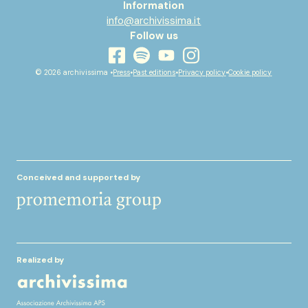
Information
info@archivissima.it
Follow us
youtube
facebook
instagram
spotify
© 2026 archivissima •
Press
•
Past editions
•
Privacy policy
•
Cookie policy
Conceived and supported by
Realized by