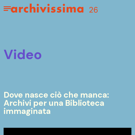
Home page
Apri il menu
video
Dove nasce ciò che manca:
Archivi per una Biblioteca
immaginata