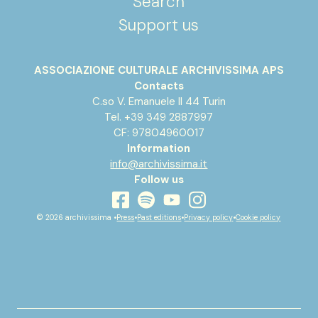
Search
Support us
ASSOCIAZIONE CULTURALE ARCHIVISSIMA APS
Contacts
C.so V. Emanuele II 44 Turin
Tel. +39 349 2887997
CF: 97804960017
Information
info@archivissima.it
Follow us
youtube
facebook
instagram
spotify
© 2026 archivissima •
Press
•
Past editions
•
Privacy policy
•
Cookie policy