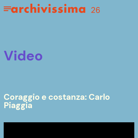
Home page
Apri il menu
video
Coraggio e costanza: Carlo
Piaggia