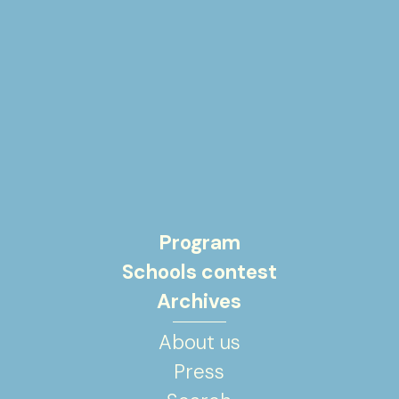
nel Fasogl, in «Bollettino della Società Geografica
Italiana», 2, 5, pp. 260-265.
Program
Schools contest
Archives
About us
Press