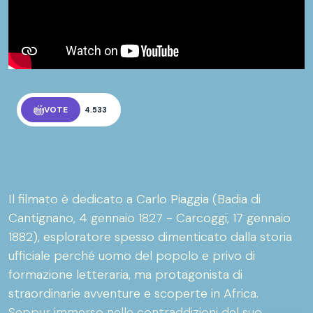
VOTE
4.533
Il filmato è dedicato a Carlo Piaggia (Badia di
Cantignano, 4 gennaio 1827 - Carcoggi, 17 gennaio
1882), esploratore spesso dimenticato dalla storia
ufficiale perché uomo del popolo e privo di
formazione letteraria, ma protagonista di
straordinarie avventure e scoperte in Africa.
Seppur immerso nelle contraddizioni del suo