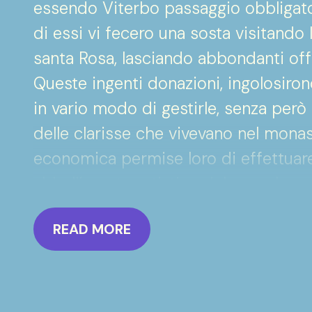
essendo Viterbo passaggio obbligato
di essi vi fecero una sosta visitando
santa Rosa, lasciando abbondanti off
Queste ingenti donazioni, ingolosiro
in vario modo di gestirle, senza però
delle clarisse che vivevano nel monas
economica permise loro di effettuare s
abbellimento artistico del complesso,
Benozzo Gozzoli di affrescare le pare
READ MORE
al monastero con immagini della vita 
L’incarico e il costo degli affreschi 
rendiconto conservata nell’archivio 
Si scelse tale artista vista la sua rep