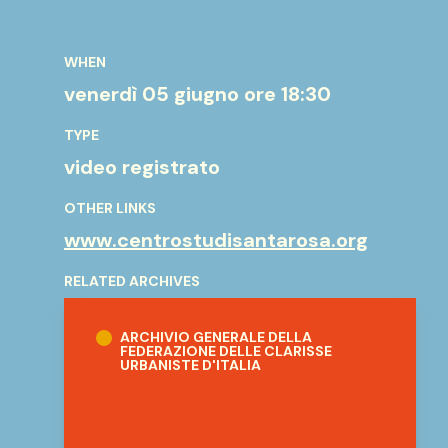
WHEN
venerdì 05 giugno
ore 18:30
TYPE
video registrato
OTHER LINKS
www.centrostudisantarosa.org
RELATED ARCHIVES
Archivio Generale della Federazione delle C
ARCHIVIO GENERALE DELLA
FEDERAZIONE DELLE CLARISSE
URBANISTE D'ITALIA