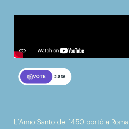
VOTE
2.835
larisse Urbaniste d'Italia
L’Anno Santo del 1450 portò a Roma