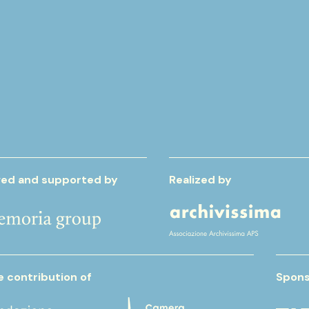
di proprietà della Federazione S. Ch
Urbaniste d’Italia.
ed and supported by
Realized by
e contribution of
Spons