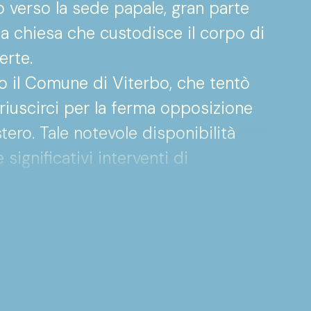
 verso la sede papale, gran parte
 la chiesa che custodisce il corpo di
erte.
no il Comune di Viterbo, che tentò
 riuscirci per la ferma opposizione
tero. Tale notevole disponibilità
ignificativi interventi di
 in particolare diedero incarico a
ti perimetrali della chiesa annessa
della Santa.
è annotato in una cronaca-
del monastero.
utazione acquisita per aver realizzato