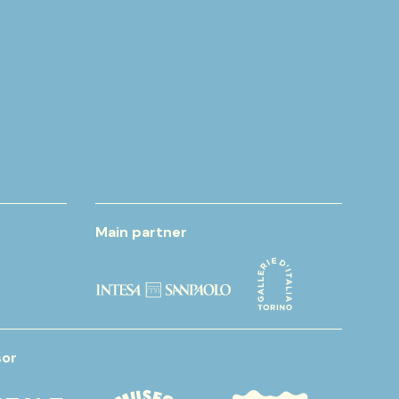
iara delle monache Clarisse
Main partner
or