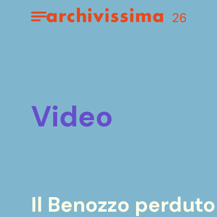
Home page
Apri il menu
video
Il Benozzo perduto