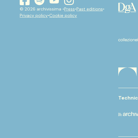
youtube
instagram
spotify
facebook
© 2026 archivissima •
Press
•
Past editions
•
Privacy policy
•
Cookie policy
Technic