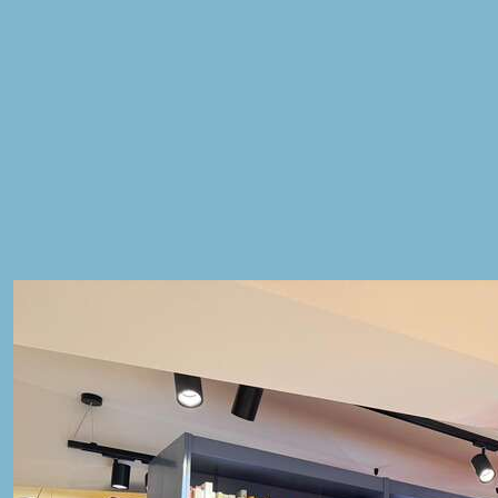
Saggioro, Iolanda Napolitano.
Le musiche sono concesse in licenza da Artlist.