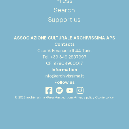
Press
Search
Support us
ASSOCIAZIONE CULTURALE ARCHIVISSIMA APS
Contacts
C.so V. Emanuele II 44 Turin
Tel. +39 349 2887997
CF: 97804960017
Information
info@archivissima.it
Follow us
youtube
facebook
instagram
spotify
© 2026 archivissima •
Press
•
Past editions
•
Privacy policy
•
Cookie policy