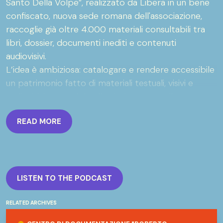
Santo Della Volpe”, realizzato da Libera in un bene
confiscato, nuova sede romana dell'associazione,
raccoglie già oltre 4.000 materiali consultabili tra
libri, dossier, documenti inediti e contenuti
audiovisivi.
L’idea è ambiziosa: catalogare e rendere accessibile
un patrimonio fatto di materiali testuali, visivi e
audiovisivi, aprendolo alla città e a tutto il
movimento antimafia. Perché conoscere significa
READ MORE
anche costruire consapevolezza.
Un lavoro prezioso, che contribuisce a ricostruire
pezzi fondamentali della storia italiana e
dell'antimafia sociale.
Il valore di questo patrimonio è stato riconosciuto
LISTEN TO THE PODCAST
ufficialmente il 9 maggio 2024, quando la
Soprintendenza archivistica e bibliografica del Lazio
RELATED ARCHIVES
Centro di documentazione "Roberto Morrione e Santo Della Vol
ha dichiarato l’archivio di Libera di interesse storico