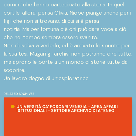
comuni che hanno partecipato alla storia. In quel
cortile, allora, pensa Olivia, Niobe piange anche per i
figli che non si trovano, di cui si è persa
notizia. Ma per fortuna c’è chi può dare voce a ciò
che nel tempo sembra essere svanito.
Non riusciva a vederlo, ed è arrivato
: lo spunto per
la sua tesi. Magari gli archivi non potranno dire tutto,
ma aprono le porte a un mondo di storie tutte da
scoprire.
Un lavoro degno di un’esploratrice.
RELATED ARCHIVES
Università Ca' Foscari Venezia - Area Affari Istituzionali - Sett
UNIVERSITÀ CA' FOSCARI VENEZIA - AREA AFFARI
ISTITUZIONALI - SETTORE ARCHIVIO DI ATENEO