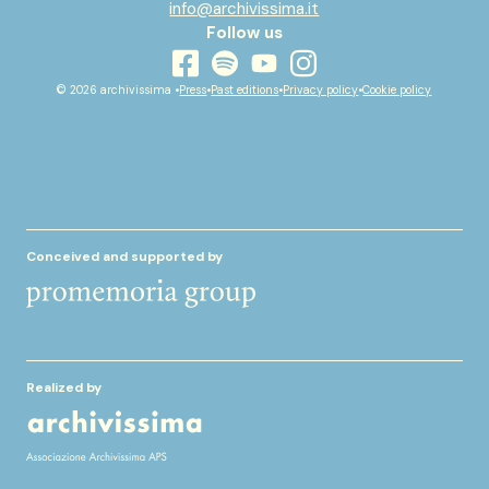
info@archivissima.it
Follow us
youtube
facebook
instagram
spotify
© 2026 archivissima •
Press
•
Past editions
•
Privacy policy
•
Cookie policy
Conceived and supported by
Realized by