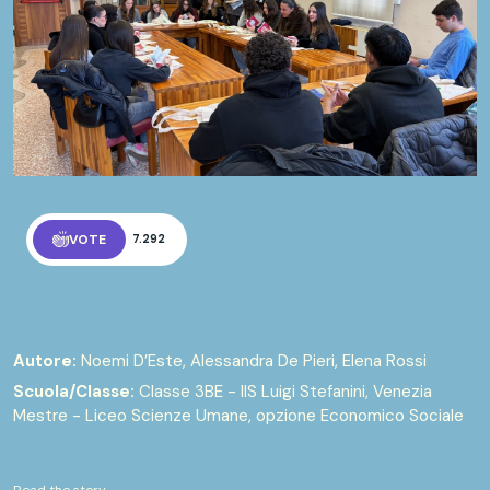
VOTE
7.292
Autore:
Noemi D’Este, Alessandra De Pieri, Elena Rossi
Scuola/Classe:
Classe 3BE - IIS Luigi Stefanini, Venezia
Mestre - Liceo Scienze Umane, opzione Economico Sociale
Read the story