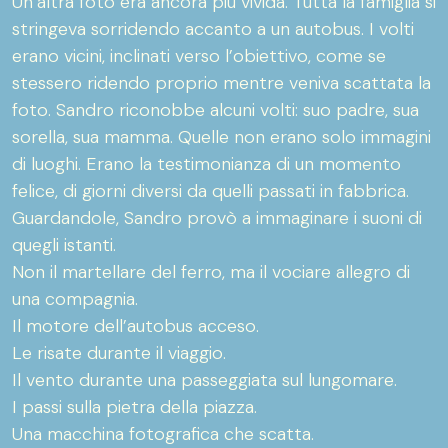
Un’altra foto era ancora più vivida. Tutta la famiglia si
stringeva sorridendo accanto a un autobus. I volti
erano vicini, inclinati verso l’obiettivo, come se
stessero ridendo proprio mentre veniva scattata la
foto. Sandro riconobbe alcuni volti: suo padre, sua
sorella, sua mamma. Quelle non erano solo immagini
di luoghi. Erano la testimonianza di un momento
felice, di giorni diversi da quelli passati in fabbrica.
Guardandole, Sandro provò a immaginare i suoni di
quegli istanti.
Non il martellare del ferro, ma il vociare allegro di
una compagnia.
Il motore dell’autobus acceso.
Le risate durante il viaggio.
Il vento durante una passeggiata sul lungomare.
I passi sulla pietra della piazza.
Una macchina fotografica che scatta.