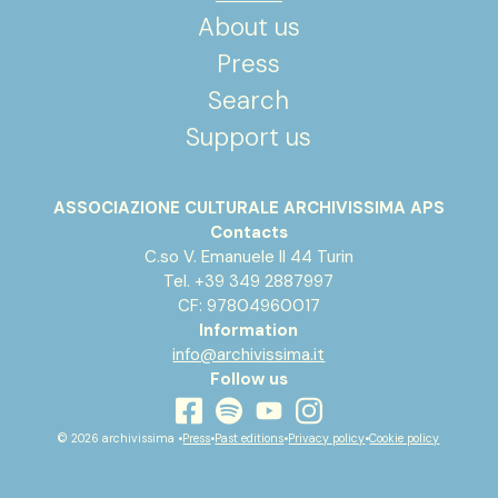
About us
Press
Search
Support us
ASSOCIAZIONE CULTURALE ARCHIVISSIMA APS
Contacts
C.so V. Emanuele II 44 Turin
Tel. +39 349 2887997
CF: 97804960017
Information
info@archivissima.it
Follow us
youtube
facebook
instagram
spotify
© 2026 archivissima •
Press
•
Past editions
•
Privacy policy
•
Cookie policy