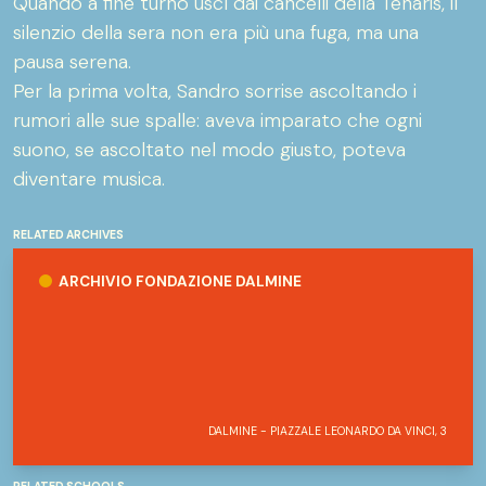
Quando a fine turno uscì dai cancelli della Tenaris, il
silenzio della sera non era più una fuga, ma una
pausa serena.
Per la prima volta, Sandro sorrise ascoltando i
rumori alle sue spalle: aveva imparato che ogni
suono, se ascoltato nel modo giusto, poteva
diventare musica.
RELATED ARCHIVES
Archivio Fondazione Dalmine
ARCHIVIO FONDAZIONE DALMINE
DALMINE - PIAZZALE LEONARDO DA VINCI, 3