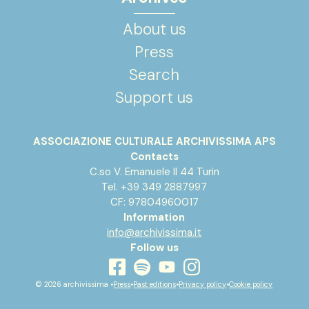
About us
Press
Search
Support us
ASSOCIAZIONE CULTURALE ARCHIVISSIMA APS
Contacts
C.so V. Emanuele II 44 Turin
Tel. +39 349 2887997
CF: 97804960017
Information
info@archivissima.it
Follow us
youtube
facebook
instagram
spotify
© 2026 archivissima •
Press
•
Past editions
•
Privacy policy
•
Cookie policy