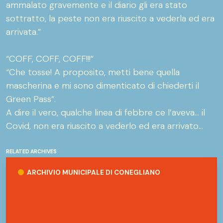
ammalato gravemente e il diario gli era stato
sottratto, la peste non era riuscito a vederla ed era
arrivata.”
“COFF, COFF, COFF!!!”
“Che tosse! A proposito, metti bene quella
mascherina e mi sono dimenticato di chiederti il
Green Pass”.
A dire il vero, qualche linea di febbre ce l’aveva… il
Covid, non era riuscito a vederlo ed era arrivato…
RELATED ARCHIVES
Archivio Municipale di Conegliano
ARCHIVIO MUNICIPALE DI CONEGLIANO