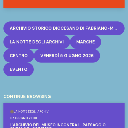
Nel corso dell’evento sarà inoltre possibile
ascoltare il podcast realizzato dagli studenti, frutto
di un percorso laboratoriale seguito dall’esperta
Dott.ssa Maya Cordì, che ha accompagnato i
ARCHIVIO STORICO DIOCESANO DI FABRIANO-MATELICA
ragazzi nella progettazione e nella realizzazione del
LA NOTTE DEGLI ARCHIVI
MARCHE
prodotto narrativo e divulgativo.
CENTRO
VENERDÌ 5 GIUGNO 2026
EVENTO
CONTINUE BROWSING
LA NOTTE DEGLI ARCHIVI
05 GIUGNO 21:00
L'ARCHIVIO DEL MUSEO INCONTRA IL PAESAGGIO