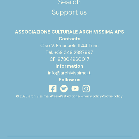
Search
Support us
ASSOCIAZIONE CULTURALE ARCHIVISSIMA APS
Contacts
C.so V. Emanuele II 44 Turin
Tel. +39 349 2887997
CF: 97804960017
Information
info@archivissima.it
Follow us
youtube
facebook
instagram
spotify
© 2026 archivissima •
Press
•
Past editions
•
Privacy policy
•
Cookie policy