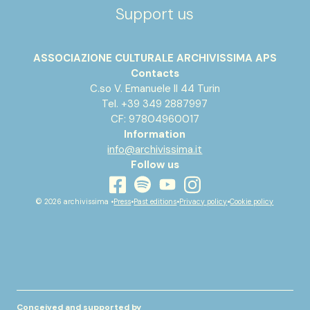
Support us
ASSOCIAZIONE CULTURALE ARCHIVISSIMA APS
Contacts
C.so V. Emanuele II 44 Turin
Tel. +39 349 2887997
CF: 97804960017
Information
info@archivissima.it
Follow us
youtube
facebook
instagram
spotify
© 2026 archivissima •
Press
•
Past editions
•
Privacy policy
•
Cookie policy
Conceived and supported by