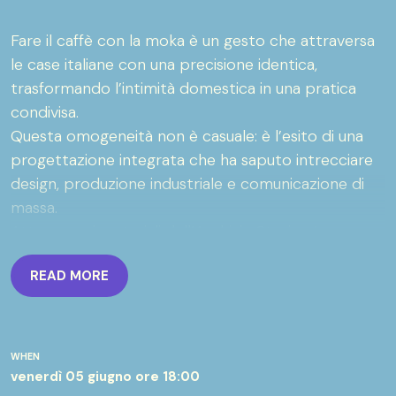
Fare il caffè con la moka è un gesto che attraversa
le case italiane con una precisione identica,
trasformando l’intimità domestica in una pratica
condivisa.
Questa omogeneità non è casuale: è l’esito di una
progettazione integrata che ha saputo intrecciare
design, produzione industriale e comunicazione di
massa.
Attraverso i materiali dell’Archivio Storico Lavazza
— protagonista e artefice di questa trasformazione
READ MORE
nel secondo dopoguerra — la mostra indaga come
la serialità abbia convertito un’abitudine privata in
un rituale collettivo.
Dalla scomposizione del gesto al ripensamento dei
WHEN
suoi strumenti, emerge il ruolo fondamentale del
venerdì 05 giugno
ore 18:00