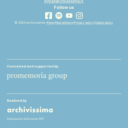
info@archivissima.it
Follow us
youtube
facebook
instagram
spotify
© 2026 archivissima •
Press
•
Past editions
•
Privacy policy
•
Cookie policy
Conceived and supported by
Realized by