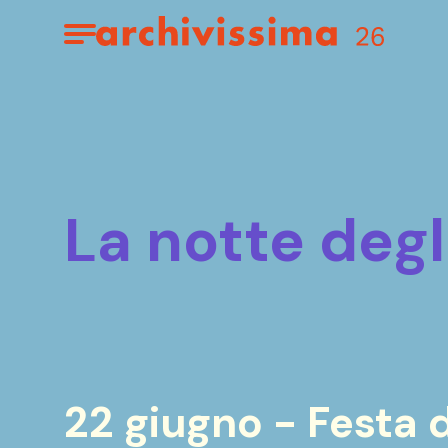
Home page
Apri il menu
la notte degl
22 giugno - Festa 