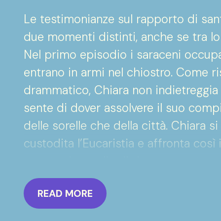
Le testimonianze sul rapporto di sant
due momenti distinti, anche se tra loro
Nel primo episodio i saraceni occup
entrano in armi nel chiostro. Come 
drammatico, Chiara non indietreggia
sente di dover assolvere il suo compit
delle sorelle che della città. Chiara si
custodita l’Eucaristia e affronta così
questo drappello di donne armate so
Cristo.
READ MORE
Nel 1241 Vitale d’Aversa tenta di esp
circostanza Chiara non rimane con le