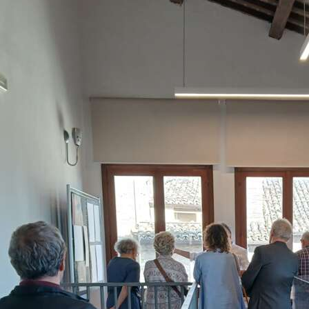
etto giorno [22 giugno]».
 unitario la festa del voto non viene
el calendario cittadino il 22 giugno
posta da consigliere comunale e
na il 24 giugno 1922, come ricordo
ppe di Federico II e dei caduti della
iana è affidato il compito di
l vincolo tra il popolo e la Santa, è
 liberata». La sera della vigilia la
evocare la veglia di preghiera di
iano. La mattina del 22 giugno una
la Cattedrale, si congiungeva in