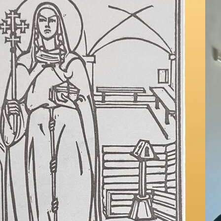
detta memoria ogni anno nel sopradd
Con l’ingresso dell’Umbria nello stato
più celebrata, fino a che è inserita n
1923 da Fortini, il quale l’aveva pro
presidente dell’Accademia Properzia
della liberazione della città dalle tru
grande guerra. All’Accademia Properz
studiarne le modalità.
Nella visione di Fortini essa rinsalda i
la «Festa del Comune. Festa della Patria
città fu illuminata con fiaccole per ri
Chiara e delle consorelle in San Dam
processione di religiosi, partendo dal