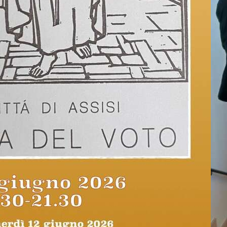
Piazza del Comune con il corteo del 
santuario di San Damiano. Durante la
antica tradizione, vennero offerti i cer
rievocazione, il Comune fece dono a t
i colori comunali, blu e rosso.
PEOPLE
Personale della Sezione di Archivio di