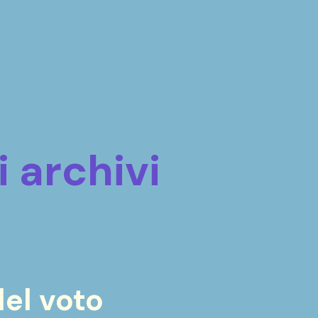
i archivi
del voto