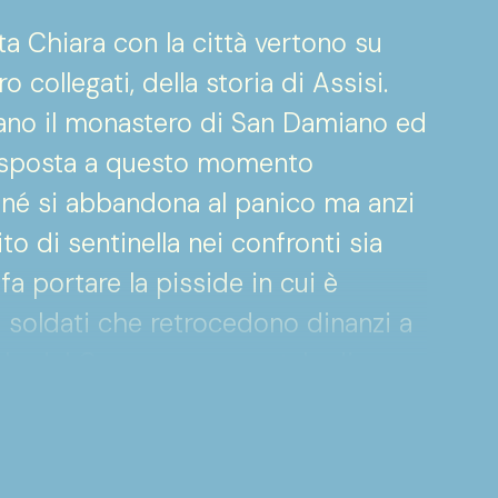
a Chiara con la città vertono su
 collegati, della storia di Assisi.
ano il monastero di San Damiano ed
risposta a questo momento
 né si abbandona al panico ma anzi
o di sentinella nei confronti sia
 fa portare la pisside in cui è
 i soldati che retrocedono dinanzi a
lo del Corpo sacramentale di
ugnare Assisi. Anche in questa
 mani in mano: si fa radere