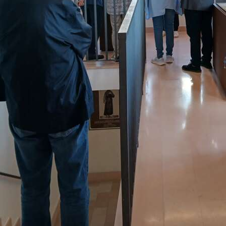
Sindaco per proseguire fino al
 celebrazione religiosa, come da
i votivi. In quella prima
utti i cittadini di una coccarda con
 Stato di Assisi