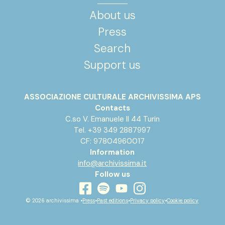
About us
Press
Search
Support us
ASSOCIAZIONE CULTURALE ARCHIVISSIMA APS
Contacts
C.so V. Emanuele II 44 Turin
Tel. +39 349 2887997
CF: 97804960017
Information
info@archivissima.it
Follow us
youtube
facebook
instagram
spotify
© 2026 archivissima •
Press
•
Past editions
•
Privacy policy
•
Cookie policy