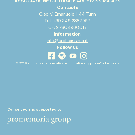
ASSOCIAZIONE CULTURALE ARCHIVISSIMA APS
Contacts
C.so V. Emanuele II 44 Turin
Tel. +39 349 2887997
CF: 97804960017
Information
info@archivissima.it
Follow us
youtube
facebook
instagram
spotify
© 2026 archivissima •
Press
•
Past editions
•
Privacy policy
•
Cookie policy
Conceived and supported by