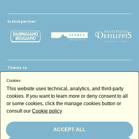
In kind partner
Thanks to
Cookies
This website uses technical, analytics, and third-party
cookies. If you want to learn more or deny consent to all
or some cookies, click the manage cookies button or
consult our
Cookie policy
Newsletter
Email
ACCEPT ALL
By subscribing to the newsletter you accept our
Newsletter policy